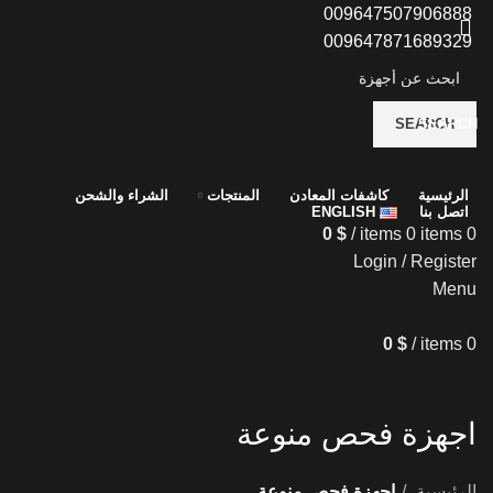
009647507906888
009647871689329
SEARCH
SEARCH
الرئيسية
كاشفات المعادن
المنتجات
الشراء والشحن
اتصل بنا
ENGLISH
0
$
/
items
0
items
0
Login / Register
Menu
0
$
/
items
0
اجهزة فحص منوعة
الرئيسية
اجهزة فحص منوعة