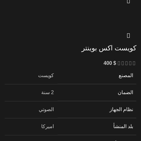
كويست اكس بوينتر
400
$
المصنع
كويست
الضمان
2 سنة
نظام الجهاز
الصوتي
بلد المنشأ
اميركا