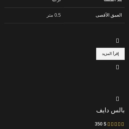
العمق الأقصى
0.5 متر
إقرأ المزيد
بالس دايف
350
$