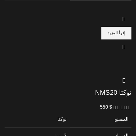
إقرأ المزيد
نوكتا NMS20
550
$
المصنع
نوكتا
الضمان
2 سنة