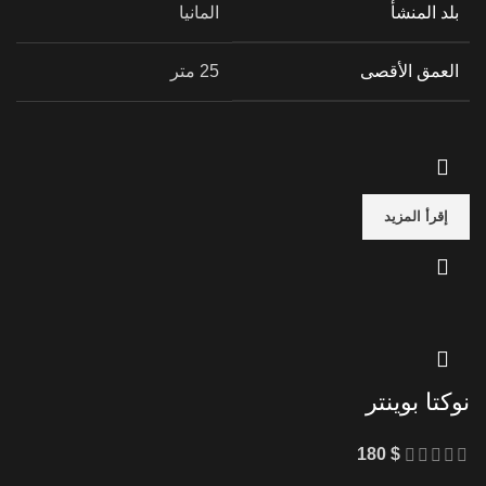
بلد المنشأ
المانيا
العمق الأقصى
25 متر
إقرأ المزيد
نوكتا بوينتر
180
$