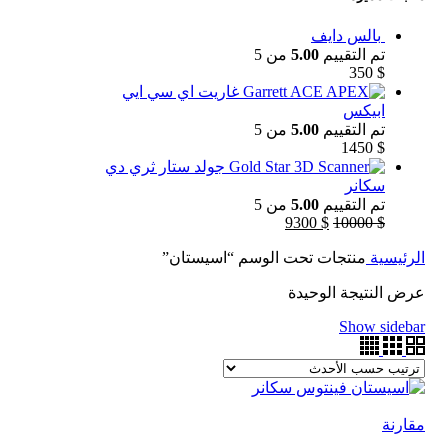
بالس دايف
تم التقييم
5.00
من 5
350
$
غاريت اي سي ايي
ابيكس
تم التقييم
5.00
من 5
1450
$
جولد ستار ثري دي
سكانر
تم التقييم
5.00
من 5
9300
$
10000
$
الرئيسية
منتجات تحت الوسم “اسيستان”
عرض النتيجة الوحيدة
Show sidebar
مقارنة