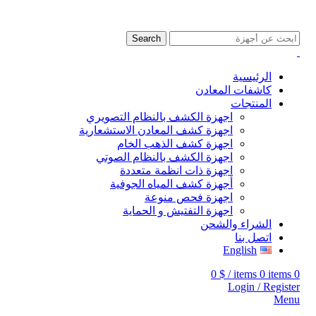
009647507906888
009647871689329
Search
الرئيسية
كاشفات المعادن
المنتجات
اجهزة الكشف بالنظام التصويري
اجهزة كشف المعادن الاستشعارية
اجهزة كشف الذهب الخام
اجهزة الكشف بالنظام الصوتي
اجهزة ذات انظمة متعددة
أجهزة كشف المياه الجوفية
اجهزة فحص منوعة
اجهزة التفتيش و الحماية
الشراء والشحن
اتصل بنا
English
0
$
/
items
0
items
0
Login / Register
Menu