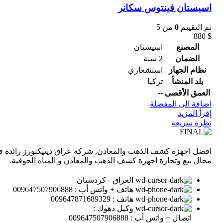
اسيستان فينتوس سكانر
تم التقييم
0
من 5
880
$
المصنع
اسيستان
الضمان
2 سنة
نظام الجهاز
استشعاري
بلد المنشأ
تركيا
--
العمق الأقصى
اضافة الى المفضلة
إقرأ المزيد
نظرة سريعة
افضل اجهزة كشف الذهب والمعادن, شركة عراق ديتيكتورز رائدة 
مجال بيع وتجارة اجهزة كشف الذهب والمعادن و المياه الجوفية.
العراق - كردستان
هاتف + واتس أب : 009647507906888
هاتف : 009647871689329
وكيل دهوك :
اتصال + واتس أب : 009647507906888