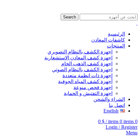
009647507906888
009647871689329
Search
الرئيسية
كاشفات المعادن
المنتجات
اجهزة الكشف بالنظام التصويري
اجهزة كشف المعادن الاستشعارية
اجهزة كشف الذهب الخام
اجهزة الكشف بالنظام الصوتي
اجهزة ذات انظمة متعددة
أجهزة كشف المياه الجوفية
اجهزة فحص منوعة
اجهزة التفتيش و الحماية
الشراء والشحن
اتصل بنا
English
0
$
/
items
0
items
0
Login / Register
Menu