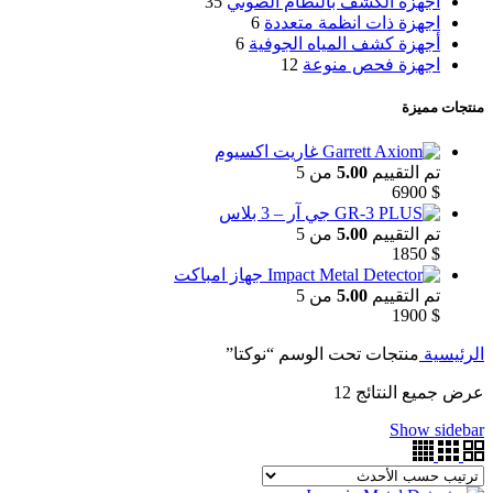
اجهزة الكشف بالنظام الصوتي
35
اجهزة ذات انظمة متعددة
6
أجهزة كشف المياه الجوفية
6
اجهزة فحص منوعة
12
منتجات مميزة
غاريت اكسيوم
تم التقييم
5.00
من 5
6900
$
جي آر – 3 بلاس
تم التقييم
5.00
من 5
1850
$
جهاز امباكت
تم التقييم
5.00
من 5
1900
$
الرئيسية
منتجات تحت الوسم “نوكتا”
عرض جميع النتائج 12
Show sidebar