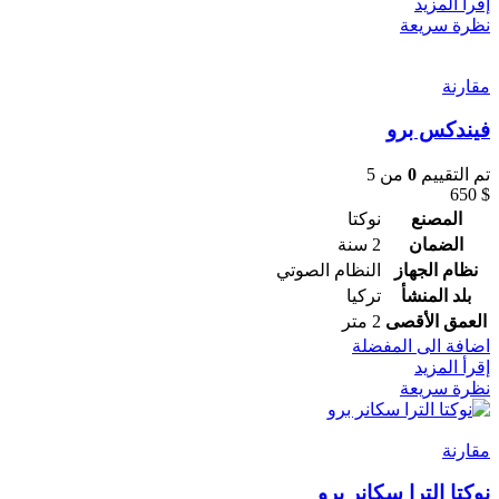
إقرأ المزيد
نظرة سريعة
مقارنة
فيندكس برو
تم التقييم
0
من 5
650
$
المصنع
نوكتا
الضمان
2 سنة
نظام الجهاز
النظام الصوتي
بلد المنشأ
تركيا
العمق الأقصى
2 متر
اضافة الى المفضلة
إقرأ المزيد
نظرة سريعة
مقارنة
نوكتا الترا سكانر برو