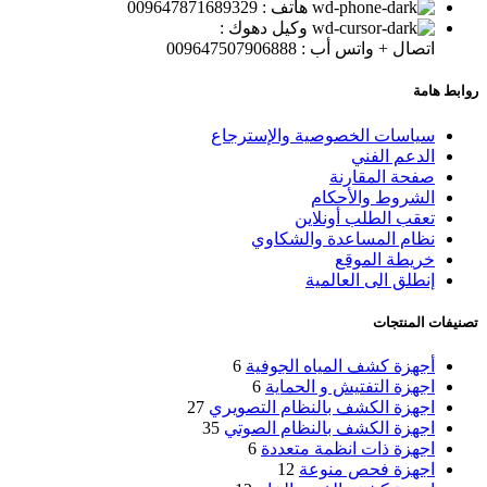
هاتف : 009647871689329
وكيل دهوك :
اتصال + واتس أب : 009647507906888
روابط هامة
سياسات الخصوصية والإسترجاع
الدعم الفني
صفحة المقارنة
الشروط والأحكام
تعقب الطلب أونلاين
نظام المساعدة والشكاوي
خريطة الموقع
إنطلق الى العالمية
تصنيفات المنتجات
أجهزة كشف المياه الجوفية
6
اجهزة التفتيش و الحماية
6
اجهزة الكشف بالنظام التصويري
27
اجهزة الكشف بالنظام الصوتي
35
اجهزة ذات انظمة متعددة
6
اجهزة فحص منوعة
12