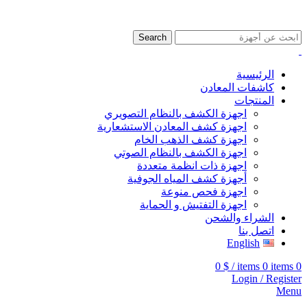
009647507906888
009647871689329
Search
الرئيسية
كاشفات المعادن
المنتجات
اجهزة الكشف بالنظام التصويري
اجهزة كشف المعادن الاستشعارية
اجهزة كشف الذهب الخام
اجهزة الكشف بالنظام الصوتي
اجهزة ذات انظمة متعددة
أجهزة كشف المياه الجوفية
اجهزة فحص منوعة
اجهزة التفتيش و الحماية
الشراء والشحن
اتصل بنا
English
0
$
/
items
0
items
0
Login / Register
Menu