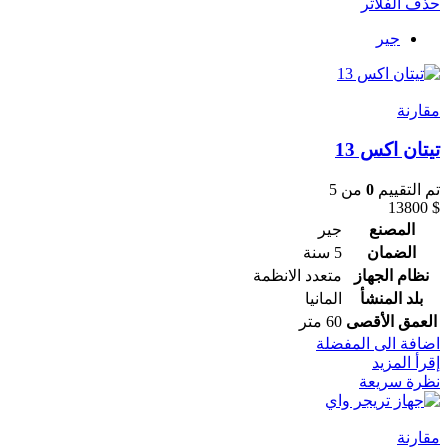
حذف الفلاتر
جير
مقارنة
تيتان اكس 13
تم التقييم
0
من 5
13800
$
المصنع
جير
الضمان
5 سنة
نظام الجهاز
متعدد الانظمة
بلد المنشأ
المانيا
العمق الأقصى
60 متر
اضافة الى المفضلة
إقرأ المزيد
نظرة سريعة
مقارنة