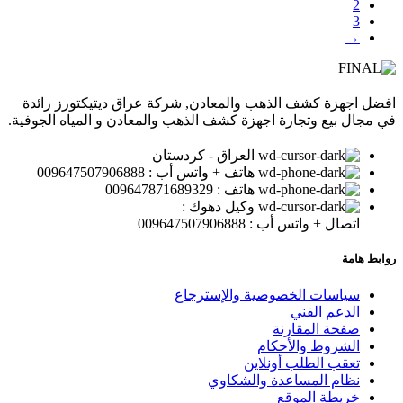
2
3
→
افضل اجهزة كشف الذهب والمعادن, شركة عراق ديتيكتورز رائدة
في مجال بيع وتجارة اجهزة كشف الذهب والمعادن و المياه الجوفية.
العراق - كردستان
هاتف + واتس أب : 009647507906888
هاتف : 009647871689329
وكيل دهوك :
اتصال + واتس أب : 009647507906888
روابط هامة
سياسات الخصوصية والإسترجاع
الدعم الفني
صفحة المقارنة
الشروط والأحكام
تعقب الطلب أونلاين
نظام المساعدة والشكاوي
خريطة الموقع