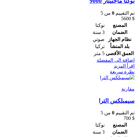
نوكتا ماجنيتار 9000
تم التقييم
0
من 5
5600
$
المصنع
نوكتا
الضمان
3 سنة
نظام الجهاز
صوتي
بلد المنشأ
تركيا
العمق الأقصى
5 متر
اضافة الى المفضلة
إقرأ المزيد
نظرة سريعة
مقارنة
سيمبلكس الترا
تم التقييم
0
من 5
700
$
المصنع
نوكتا
الضمان
3 سنة