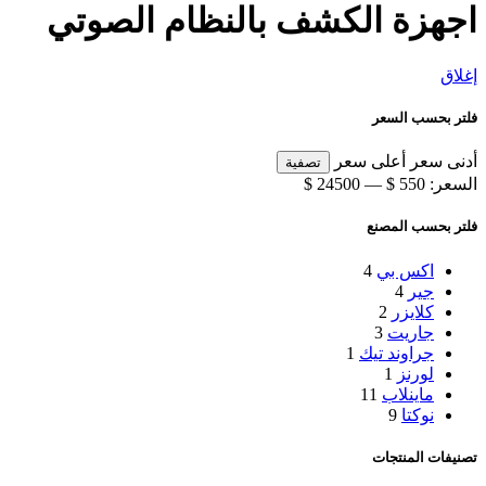
اجهزة الكشف بالنظام الصوتي
إغلاق
فلتر بحسب السعر
أدنى سعر
أعلى سعر
تصفية
السعر:
550 $
—
24500 $
فلتر بحسب المصنع
اكس بي
4
جير
4
كلايزر
2
جاريت
3
جراوند تيك
1
لورنز
1
ماينلاب
11
نوكتا
9
تصنيفات المنتجات