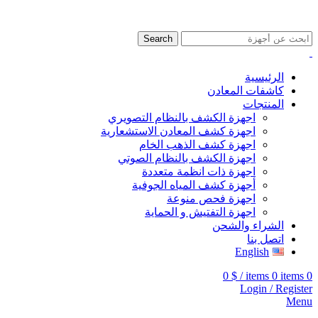
009647507906888
009647871689329
Search
الرئيسية
كاشفات المعادن
المنتجات
اجهزة الكشف بالنظام التصويري
اجهزة كشف المعادن الاستشعارية
اجهزة كشف الذهب الخام
اجهزة الكشف بالنظام الصوتي
اجهزة ذات انظمة متعددة
أجهزة كشف المياه الجوفية
اجهزة فحص منوعة
اجهزة التفتيش و الحماية
الشراء والشحن
اتصل بنا
English
0
$
/
items
0
items
0
Login / Register
Menu