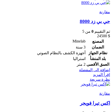
مقارنة
جي بي زد 8000
تم التقييم
0
من 5
24500
$
Minelab
المصنع
الضمان
3 سنة
نظام الجهاز
أجهزة الكشف بالنظام الصوتي
بلد المنشأ
استراليا
العمق الأقصى
2 متر
اضافة الى المفضلة
إقرأ المزيد
نظرة سريعة
مقارنة
اكس تيرا فويجر