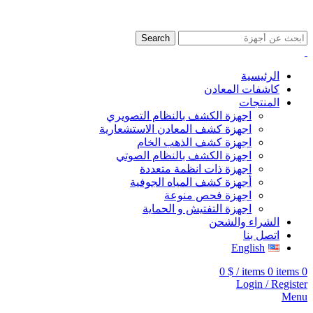
009647507906888
009647871689329
Search
الرئيسية
كاشفات المعادن
المنتجات
اجهزة الكشف بالنظام التصويري
اجهزة كشف المعادن الاستشعارية
اجهزة كشف الذهب الخام
اجهزة الكشف بالنظام الصوتي
اجهزة ذات انظمة متعددة
أجهزة كشف المياه الجوفية
اجهزة فحص منوعة
اجهزة التفتيش و الحماية
الشراء والشحن
اتصل بنا
English
0
$
/
items
0
items
0
Login / Register
Menu