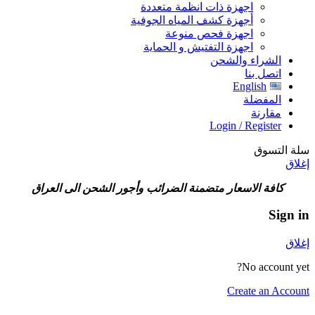
اجهزة ذات انظمة متعددة
أجهزة كشف المياه الجوفية
اجهزة فحص منوعة
اجهزة التفتيش و الحماية
الشراء والشحن
اتصل بنا
English
المفضلة
مقارنة
Login / Register
سلة التسوق
إغلاق
كافة الاسعار متضمنة الضرائب وأجور الشحن الى العراق
Sign in
إغلاق
No account yet?
Create an Account