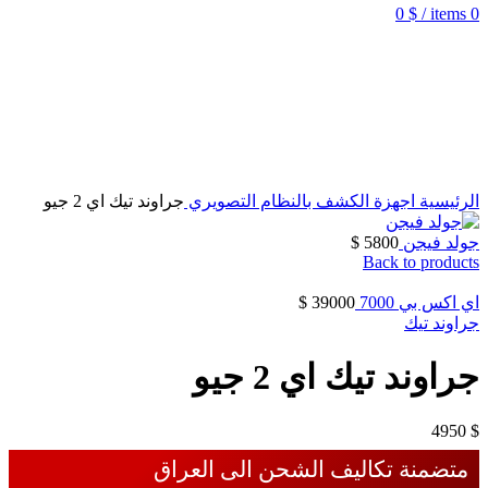
0
$
/
items
0
الرئيسية
اجهزة الكشف بالنظام التصويري
جراوند تيك اي 2 جيو
جولد فيجن
5800
$
Back to products
اي اكس بي 7000
39000
$
جراوند تيك
جراوند تيك اي 2 جيو
4950
$
متضمنة تكاليف الشحن الى العراق