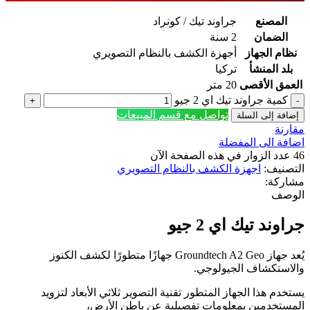
المصنع
جراوند تيك / كونراد
الضمان
2 سنة
نظام الجهاز
أجهزة الكشف بالنظام التصويري
بلد المنشأ
تركيا
العمق الأقصى
20 متر
كمية جراوند تيك اي 2 جيو
تواصل مع قسم المبيعات
إضافة إلى السلة
مقارنة
اضافة الى المفضلة
46
عدد الزوار في هذه الصفحة الآن
التصنيف:
اجهزة الكشف بالنظام التصويري
مشاركة:
الوصف
جراوند تيك اي 2 جيو
يُعد جهاز Groundtech A2 Geo جهازًا متطورًا لكشف الكنوز
والاستكشاف الجيولوجي.
يستخدم هذا الجهاز المتطور تقنية التصوير ثلاثي الأبعاد لتزويد
المستخدمين بمعلومات تفصيلية عن باطن الأرض،