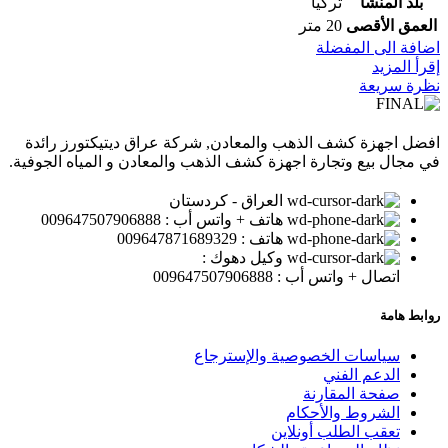
بلد المنشأ
تركيا
العمق الأقصى
20 متر
اضافة الى المفضلة
إقرأ المزيد
نظرة سريعة
افضل اجهزة كشف الذهب والمعادن, شركة عراق ديتيكتورز رائدة
في مجال بيع وتجارة اجهزة كشف الذهب والمعادن و المياه الجوفية.
العراق - كردستان
هاتف + واتس أب : 009647507906888
هاتف : 009647871689329
وكيل دهوك :
اتصال + واتس أب : 009647507906888
روابط هامة
سياسات الخصوصية والإسترجاع
الدعم الفني
صفحة المقارنة
الشروط والأحكام
تعقب الطلب أونلاين