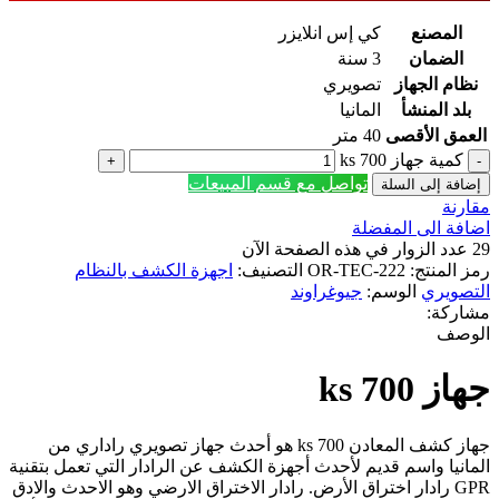
المصنع
كي إس انلايزر
الضمان
3 سنة
نظام الجهاز
تصويري
بلد المنشأ
المانيا
العمق الأقصى
40 متر
كمية جهاز ks 700
تواصل مع قسم المبيعات
إضافة إلى السلة
مقارنة
اضافة الى المفضلة
29
عدد الزوار في هذه الصفحة الآن
رمز المنتج:
OR-TEC-222
التصنيف:
اجهزة الكشف بالنظام
التصويري
الوسم:
جيوغراوند
مشاركة:
الوصف
جهاز ks 700
جهاز كشف المعادن ks 700 هو أحدث جهاز تصويري راداري من
المانيا واسم قديم لأحدث أجهزة الكشف عن الرادار التي تعمل بتقنية
GPR رادار اختراق الأرض. رادار الاختراق الارضي وهو الاحدث والادق