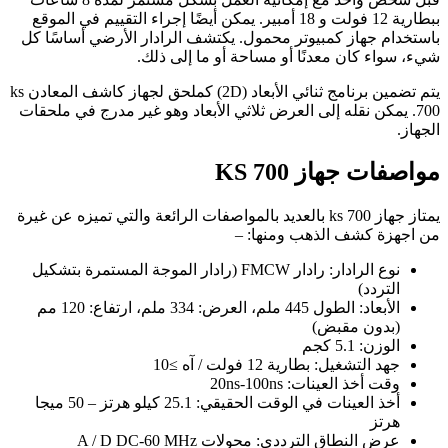
ببطارية 12 فولت و 18 أمبير. يمكن أيضًا إجراء التقييم في الموقع
باستخدام جهاز كمبيوتر محمول. يكتشف الرادار الأرضي أساسًا كل
شيء، سواء كان معدنًا أو مساحة أو ما إلى ذلك.
يتم تضمين برنامج ثنائي الأبعاد (2D) كملحق لجهاز كاشف المعادن ks
700. يمكن نقله إلى العرض ثلاثي الأبعاد وهو غير مدرج في ملحقات
الجهاز.
مواصفات جهاز KS 700
يمتاز جهاز ks 700 بالعديد بالمواصفات الرائعة والتي تميزه عن غيرة
من اجهزة كشف الذهب ومنها: –
نوع الرادار: رادار FMCW (رادار الموجة المستمرة بتشكيل
التردد)
الأبعاد: الطول 445 ملم، العرض: 334 ملم، ارتفاع: 120 مم
(بدون مقبض)
الوزن: 5.1 كجم
جهد التشغيل: بطارية 12 فولت / آه ≥10
وقت أخذ العينات: 20ns-100ns
أخذ العينات في الوقت الحقيقي: 25.1 كيلو هرتز – 50 ميجا
هرتز
عرض النطاق الترددي: محولات A / D DC-60 MHz