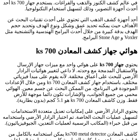
في عالم كشف الكنوز والذهب والفراغات. يستخدم جهاز ks 700 أحد
أحدث أجهزة التصوير، وذلك لتسهيل استخدام التكنولوجيا.
أحد أجهزة كشف الذهب التي تحتوي على أحدث تقنيات البحث عن
الأهداف حيث يمكنه تحديد عمق وشكل ونوع الهدف وتحديد حجم
الهدف بدقة كبيرة من خلال أحدث البرامج الهندسية والتشنجية مثل
Voxler و Stone Age البرامج.
هوائي جهاز كشف المعادن ks 700
يحتوي
جهاز ks 700
على هوائي واحد مع ميزات جهاز الإرسال
والاستقبال المدمجة مع وحدته. لا داعي لتغيير هوائيات الرادار
الأرضي للبحث على أعماق مختلفة. لأنه يقوم على مبدأ فيزيائي
مختلف. باستخدام جهاز كشف المعادن ks 700 ومن خلال الإعدادات
الموجودة في البرنامج، من الممكن البحث عن جسم معين. الهوائي
محمي من جميع الجوانب، والإشارات تكون دائما موجهة للأرض
فقط. وزن كاشف المعادن 700 ks هو 5.1 كجم (بدون بطارية).
يحتوي الرادار الأرضي على إمكانيات تعديل متعددة الاستخدامات
لتسهيل عمليات البحث الخاصة. تم اختبار الرادار الأرضي واستخدامه
من قبل خبراء (المكاتب الرسمية لعمليات التعدين، الجيوفيزيائيون).
كاشف المعادن ks700 metal detector يمكن استخدامه بالكامل من
قبل شخص واحد مع إمكانية العمل بشكل مستمر لمدة 8 ساعات