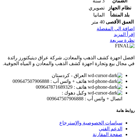
الضمان
3 سنة
نظام الجهاز
تصويري
بلد المنشأ
المانيا
العمق الأقصى
40 متر
اضافة الى المفضلة
إقرأ المزيد
نظرة سريعة
افضل اجهزة كشف الذهب والمعادن, شركة عراق ديتيكتورز رائدة
في مجال بيع وتجارة اجهزة كشف الذهب والمعادن و المياه الجوفية.
العراق - كردستان
هاتف + واتس أب : 009647507906888
هاتف : 009647871689329
وكيل دهوك :
اتصال + واتس أب : 009647507906888
روابط هامة
سياسات الخصوصية والإسترجاع
الدعم الفني
صفحة المقارنة