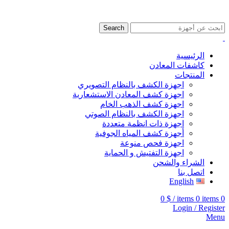
009647507906888
009647871689329
Search
الرئيسية
كاشفات المعادن
المنتجات
اجهزة الكشف بالنظام التصويري
اجهزة كشف المعادن الاستشعارية
اجهزة كشف الذهب الخام
اجهزة الكشف بالنظام الصوتي
اجهزة ذات انظمة متعددة
أجهزة كشف المياه الجوفية
اجهزة فحص منوعة
اجهزة التفتيش و الحماية
الشراء والشحن
اتصل بنا
English
0
$
/
items
0
items
0
Login / Register
Menu