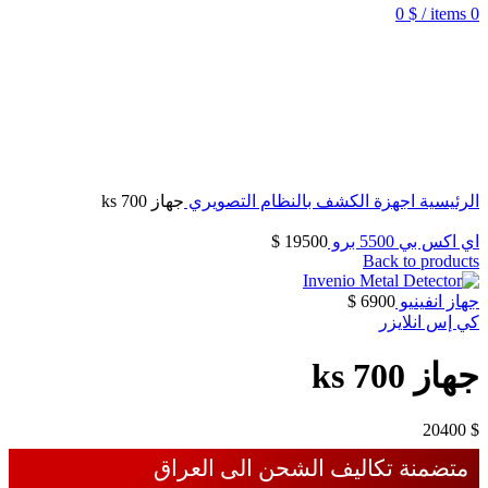
0
$
/
items
0
الرئيسية
اجهزة الكشف بالنظام التصويري
جهاز ks 700
اي اكس بي 5500 برو
19500
$
Back to products
جهاز انفينيو
6900
$
كي إس انلايزر
جهاز ks 700
20400
$
متضمنة تكاليف الشحن الى العراق