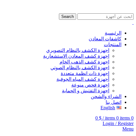
009647507906888
009647871689329
Search
الرئيسية
كاشفات المعادن
المنتجات
اجهزة الكشف بالنظام التصويري
اجهزة كشف المعادن الاستشعارية
اجهزة كشف الذهب الخام
اجهزة الكشف بالنظام الصوتي
اجهزة ذات انظمة متعددة
أجهزة كشف المياه الجوفية
اجهزة فحص منوعة
اجهزة التفتيش و الحماية
الشراء والشحن
اتصل بنا
English
0
$
/
items
0
items
0
Login / Register
Menu