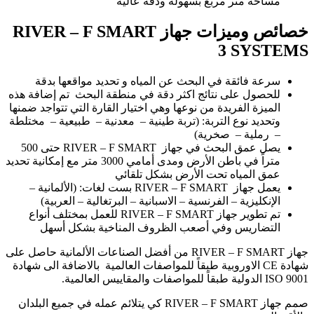
مساحة متر مربع بسهولة ودقة عالية
خصائص وميزات جهاز RIVER – F SMART
3 SYSTEMS
سرعة فائقة في البحث عن المياه و تحديد مواقعها بدقة
للحصول على نتائج اكثر دقة في منطقة البحث تم إضافة هذه
الميزة الفريدة من نوعها وهي اختيار القارة التي تتواجد ضمنها
وتحديد نوع التربة: (تربة طينية – معدنية – طبيعية – مختلطة
– رملية – صخرية)
يصل عمق البحث في جهاز RIVER – F SMART حتى 500
متراً في باطن الأرض ومدى أمامي 3000 متر مع إمكانية تحديد
عمق المياه تحت الأرض بشكل تلقائي
يعمل جهاز RIVER – F SMART بست لغات: (الألمانية –
الإنكليزية – الفرنسية – الاسبانية – البرتغالية – العربية)
تم تطوير جهاز RIVER – F SMART للعمل بمختلف أنواع
التضاريس وفي أصعب الظروف المناخية بشكل أسهل
جهاز RIVER – F SMART من أفضل الصناعات الألمانية حاصل على
شهادة CE الاوروبية طبقاً للمواصفات العالمية بالاضافة الى شهادة
ISO 9001 الدولية طبقاً للمواصفات والمقاييس العالمية.
صمم جهاز RIVER – F SMART كي يتلائم عمله في جميع البلدان