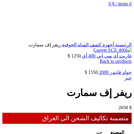
0
$
/
items
0
الرئيسية
أجهزة كشف المياه الجوفية
ريفر إف سمارت
غاريت أي سي ايي 400 آي
1250
$
Back to products
جولد فايندر 2000
1550
$
جير
ريفر إف سمارت
2650
$
متضمنة تكاليف الشحن الى العراق
المصنع
جير