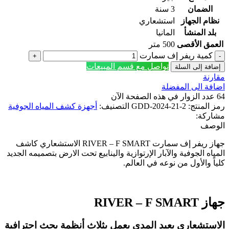
الضمان
3 سنة
نظام الجهاز
استشعاري
بلد المنشأ
المانيا
العمق الأقصى
500 متر
كمية ريفر إف سمارت
تواصل مع قسم المبيعات
إضافة إلى السلة
مقارنة
اضافة الى المفضلة
64
عدد الزوار في هذه الصفحة الآن
رمز المنتج:
GDD-2024-21-2
التصنيف:
أجهزة كشف المياه الجوفية
مشاركة:
الوصف
جهاز ريفر إف سمارت RIVER – F SMART الاستشعاري كاشف
المياه الجوفية والآبار الإرتوازية والينابيع تحت الارض بتصميمه الجديد
كلياً والأول من نوعه في العالم.
جهاز RIVER – F SMART
الاستشعاري بعيد المدى يعمل بثلاث أنظمة بحث احترافية