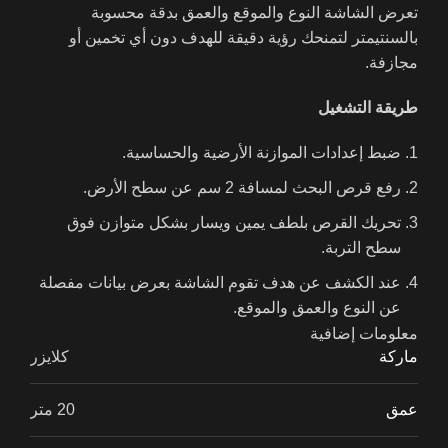
تعرض الشاشة النوع والموقع والعمق بدقة محسوبة
بالسنتيمتر لتمنحك رؤية دقيقة للهدف دون أي تخمين أو
مجازفة.
طريقة التشغيل
ضبط إعدادات الموازنة الأرضية والحساسية.
رفع قرص البحث لمسافة 2 سم عن سطح الأرض.
تحريك القرص بلطف يمين ويسار بشكل متوازن فوق
سطح التربة.
عند الكشف عن هدف تقوم الشاشة بعرض بيانات مفصلة
عن النوع والعمق والموقع.
معلومات إضافية
وللحصول على نتائج أدق يوصى بتحريك القرص ببطء وثبات
ماركة
كلايزر
لضمان التقاط الأهداف الصغيرة والعميقة.
عمق
20 متر
لذا إذا كنت تبحث عن تقنية موثوقة تكشف عن الذهب في
أعماق الأرض بكل احترافية، فإن نظام البحث العميق في