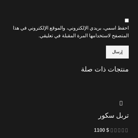
نظام البحث السطحي في Klayzer GR Pro يمنحك بداية
دقيقة للعثور على الكنوز الدفينة القريبة دون عناء أو تعقيد.
احفظ اسمي، بريدي الإلكتروني، والموقع الإلكتروني في هذا
المتصفح لاستخدامها المرة المقبلة في تعليقي.
منتجات ذات صلة
تربل سكور
1100
$