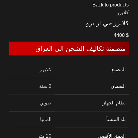
Back to products
كلايزر
كلايزر جي ار برو
4400
$
متضمنة تكاليف الشحن الى العراق
المصنع
كلايزر
الضمان
2 سنة
نظام الجهاز
صوتي
بلد المنشأ
المانيا
العمق الأقصى
20 متر