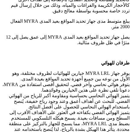
كالأحجار الكريمة والفراغات والمياه، وذلك من خلال إرسال قيم
تردد خاصة محسوبة بواسطة معالج دقيق.
يبلغ متوسط ​​مدى جهاز تحديد المواقع بعيد المدى MYRA الفعال
2000 متر.
يصل جهاز تحديد المواقع بعيد المدى MYRA إلى عمق يصل إلى 12
مترًا في ظل ظروف مثالية.
طرفان للهوائي
يوفر جهاز MYRA LRL خيارين للهوائيات لظروف مختلفة، وهو
الأول من نوعه بين جميع أجهزة تحديد المواقع بعيدة المدى.
يتوفر هوائي نحاسي وآخر فضي. لتحقيق أقصى استفادة من MYRA،
دعونا نلقي نظرة على هذين الخيارين وفوائدهما.
يتميز الهوائي النحاسي بحساسية ومقاومة أكبر للرياح من الهوائي
الفضي. للبحث عن أهداف أعمق وعند وجود رياح خفيفة، يُنصح
باستخدام الهوائي النحاسي للحصول على أفضل النتائج.
يتميز الهوائي الفضي بكفاءته في العثور على الأهداف الأقرب إلى
السطح ومن مسافات بعيدة. يسمح هيكله التلسكوبي للمستخدم
بضبط مدى MYRA LRL، مما يسمح للجهاز بالتركيز على منطقة
محددة. يتأثر هذا الهيكل بشدة بالرياح، لذا يُنصح باستخدامه عند