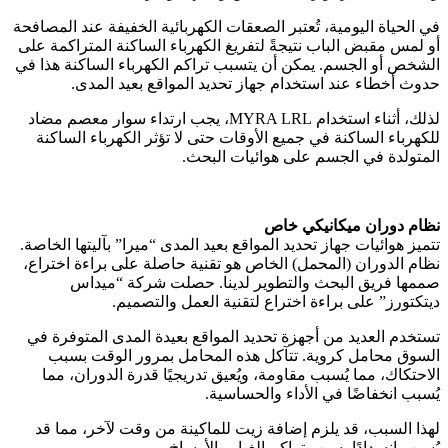
في الحياة اليومية، تُعتبر الصعقات الكهربائية الخفيفة عند المصافحة
أو لمس مقبض الباب نتيجةً لتفريغ الكهرباء الساكنة المتراكمة على
الشخص أو الجسم. يمكن أن يتسبب تراكم الكهرباء الساكنة هذا في
حدوث أخطاء عند استخدام جهاز تحديد المواقع بعيد المدى.
لذلك، أثناء استخدام MYRA LRL، يجب ارتداء سوار معصم مضاد
للكهرباء الساكنة في جميع الأوقات حتى لا تؤثر الكهرباء الساكنة
المتولدة في الجسم على هوائيات البحث.
نظام دوران ميكانيكي خاص
تتميز هوائيات جهاز تحديد المواقع بعيد المدى “ميرا” بآليتها الخاصة.
نظام الدوران (المحمل) الخاص هو تقنية حاصلة على براءة اختراع،
صممها فريق البحث والتطوير لدينا. حصلت شركة “ميداس
ديتكتورز” على براءة اختراع لتقنية العمل والتصميم.
تستخدم العديد من أجهزة تحديد المواقع بعيدة المدى المتوفرة في
السوق محامل كروية. تتآكل هذه المحامل بمرور الوقت بسبب
الاحتكاك، مما يُسبب مقاومة، ويُعيق تدريجيًا قدرة الدوران، مما
يُسبب انخفاضًا في الأداء والحساسية.
لهذا السبب، قد يلزم إضافة زيت للماكينة من وقت لآخر، مما قد
يُسبب انسدادًا بسبب تراكم الغبار والأوساخ.