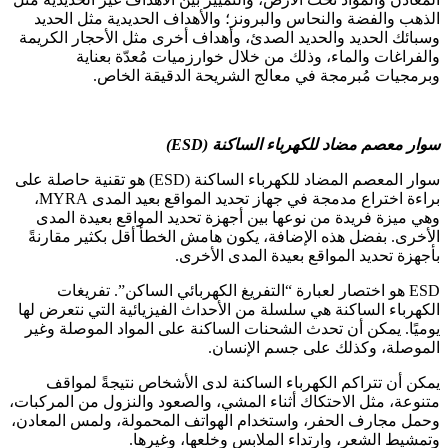
الذهب والفضة والنحاس والبرونز؛ والأهداف الحديدية مثل الحديد
وسبائك الحديد والحديد الصدئ، وأهداف أخرى مثل الأحجار الكريمة
والفراغات والماء، وذلك من خلال خوارزميات مُعدّة بعناية
وبرمجيات مُبرمجة في معالج الشريحة الدقيقة الخاص.
سوار معصم مضاد للكهرباء الساكنة (ESD)
سوار المعصم المضاد للكهرباء الساكنة (ESD) هو تقنية حاصلة على
براءة اختراع مدمجة في جهاز تحديد المواقع بعيد المدى MYRA،
وهي ميزة فريدة من نوعها بين أجهزة تحديد المواقع بعيدة المدى
الأخرى. بفضل هذه الإضافة، يكون هامش الخطأ أقل بكثير مقارنةً
بأجهزة تحديد المواقع بعيدة المدى الأخرى.
ESD هو اختصار لعبارة “التفريغ الكهربائي الساكن”. تفريغات
الكهرباء الساكنة هي سلسلة من الأحداث الفيزيائية التي نتعرض لها
يوميًا. يمكن أن تحدث الشحنات الساكنة على المواد الموصلة وغير
الموصلة، وكذلك على جسم الإنسان.
يمكن أن تتراكم الكهرباء الساكنة لدى الأشخاص نتيجةً لمواقف
متنوعة، مثل الاحتكاك أثناء المشي، والصعود والنزول من المركبات،
وحمل مجارف الحفر، واستخدام الهواتف المحمولة، ولمس المعادن،
وتمشيط الشعر، وارتداء الملابس وخلعها، وغيرها.