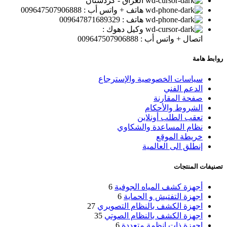
العراق - كردستان
هاتف + واتس أب : 009647507906888
هاتف : 009647871689329
وكيل دهوك :
اتصال + واتس أب : 009647507906888
روابط هامة
سياسات الخصوصية والإسترجاع
الدعم الفني
صفحة المقارنة
الشروط والأحكام
تعقب الطلب أونلاين
نظام المساعدة والشكاوي
خريطة الموقع
إنطلق الى العالمية
تصنيفات المنتجات
أجهزة كشف المياه الجوفية
6
اجهزة التفتيش و الحماية
6
اجهزة الكشف بالنظام التصويري
27
اجهزة الكشف بالنظام الصوتي
35
اجهزة ذات انظمة متعددة
6