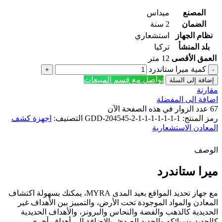
المصنع
ميداس
الضمان
2 سنة
نظام الجهاز
استشعاري
بلد المنشأ
تركيا
العمق الأقصى
12 متر
كمية ميرا ستاندرد
تواصل مع قسم المبيعات
إضافة إلى السلة
مقارنة
اضافة الى المفضلة
67
عدد الزوار في هذه الصفحة الآن
رمز المنتج:
GDD-204545-2-1-1-1-1-1-1-1
التصنيف:
اجهزة كشف
المعادن الاستشعارية
الوصف
ميرا ستاندرد
مع جهاز تحديد المواقع بعيد المدى MYRA، يمكنك بسهولة اكتشاف
المعادن والمواد الموجودة تحت الأرض، والتمييز بين الأهداف غير
الحديدية كالذهب والفضة والنحاس والبرونز، والأهداف الحديدية
كالحديد وسبائكه والحديد الصدئ، بالإضافة إلى أهداف أخرى