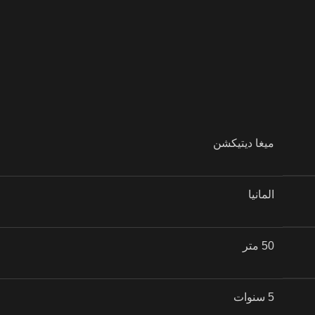
ميغا ديتيكشن
لجهاز مباشرة
المانيا
تر اللوحي التابلت
50 متر
5 سنوات