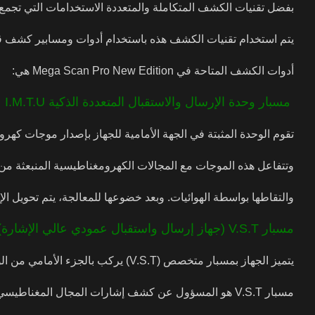
بفضل تقنيات الكشف المتكاملة والمتعددة الاستخدامات التي تجمع ب
يتم استخدام تقنيات الكشف هذه باستخدام أدوات ومسابير كشف 
أدوات الكشف المتاحة في Mega Scan Pro New Edition هي:
مسبار
وحدة الإرسال والاستقبال المتعددة الذكية I.M.T.U
تقوم الوحدة المثبتة في الجهة الأمامية للجهاز بإصدار موجات كهر
وتتفاعل هذه الموجات مع المجالات الكهرومغناطيسية المنبعثة من ا
والتقاطها بواسطة الهوائيات. وبعد خضوعها للمعالجة، يتم تحويل ال
مسبار V.S.T (جهاز إرسال واستقبال عمودي عالي الإشارة)
يتميز الجهاز بمسبار متخصص (V.S.T) يركب بالجزء الأمامي من الوحدة الرئيسية للجهاز .
مسبار V.S.T هو المسؤول عن كشف إشارات المجال المغناطيسي المنبعثة من مختلف الأهداف المعدنية المدفونة، بما في ذلك كلا منها الثمينة