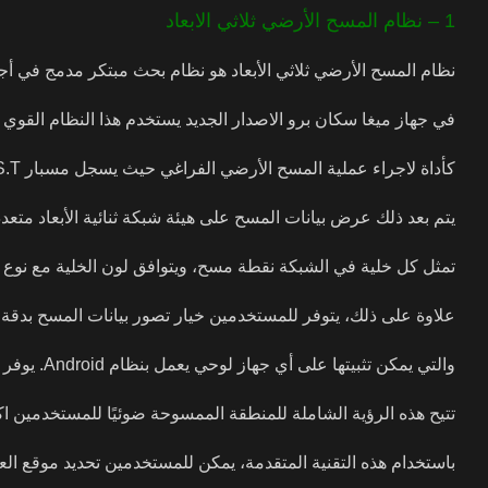
1 – نظام المسح الأرضي ثلاثي الابعاد
نظام المسح الأرضي ثلاثي الأبعاد هو نظام بحث مبتكر مدمج في أجهزة Mega Detection الجديدة بتقنية ج
في جهاز ميغا سكان برو الاصدار الجديد يستخدم هذا النظام القوي مسبا
كأداة لاجراء عملية المسح الأرضي الفراغي حيث يسجل مسبار V.S.T قياسات المسح عند كل خط مسح ونقطة مسح.
يتم بعد ذلك عرض بيانات المسح على هيئة شبكة ثنائية الأبعاد متعد
تمثل كل خلية في الشبكة نقطة مسح، ويتوافق لون الخلية مع نوع م
علاوة على ذلك، يتوفر للمستخدمين خيار تصور بيانات المسح بدقة أكبر باستخدام تطب
والتي يمكن تثبيتها على أي جهاز لوحي يعمل بنظام Android. يوفر هذا التطبيق تمثيلاً ثلاثي الأبعاد للبيانات، بألوان مختلفة تشير إلى أنواع الأهداف المختلفة.
تتيح هذه الرؤية الشاملة للمنطقة الممسوحة ضوئيًا للمستخدمين ا
باستخدام هذه التقنية المتقدمة، يمكن للمستخدمين تحديد موقع ا