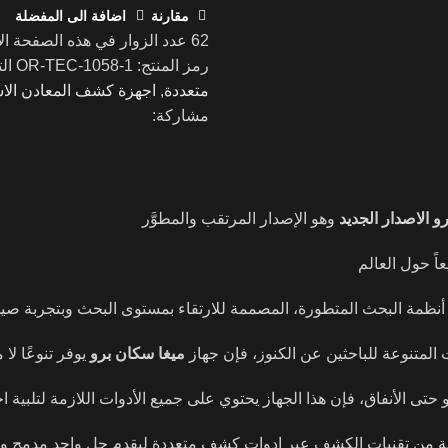
مقارنة
اضافة الى المفضلة
62
عدد الزوار في هذه الصفحة ال
رمز المنتج:
OR-TEC-1058-1
ال
متعددة
,
اجهزة كشف المعادن الا
مشاركة:
و الاصدار الجديد
وهو الإصدار المرتقب والمطوَّر
 أنظمة البحث المتطورة، المصممة للارتقاء بمستوى البحث وبتجربة صيد 
المتنوعة للباحثين عن الكنوز، فإن جهاز
ميغا سكان برو
يوفر تنوعًا لا
 حتى الأنفاق، فإن هذا الجهاز يحتوي على جميع الأدوات اللازمة لتلبية اح
ة من تقنيات الكشف عبر ادوات كشف متعددة ليقدم حل واحد مدمج وفع