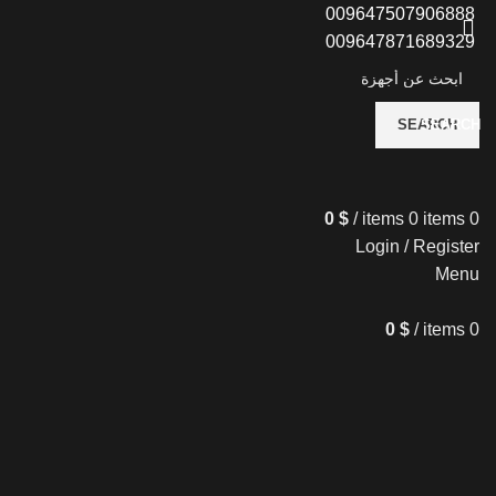
009647507906888
009647871689329
SEARCH
SEARCH
0
$
/
items
0
items
0
Login / Register
Menu
0
$
/
items
0