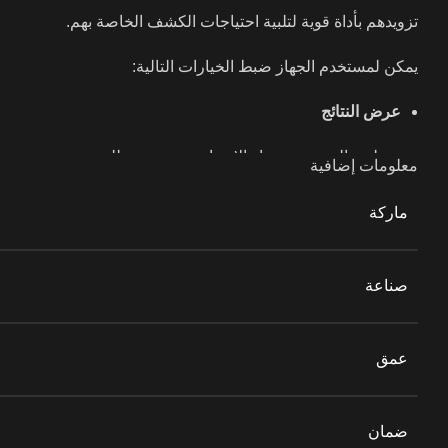
تزويدهم بأداة قوية لتلبية احتياجات الكشف الخاصة بهم.
يمكن لمستخدم الجهاز ضبط الخيارات التالية:
عرض النتائج
لدى المستخدم خيار الاختيار بين وضعين للعرض:
معلومات إضافية
الجهاز
ماركة
في هذا الوضع، يقوم الجهاز بعرض نتائج المسح على شاشة ا
صناعة
الكمبيوتر اللوحي:
في هذا الوضع، سيتم عرض بيانات المسح الضوئي على الكمبيو
عمق
الذي يتم توصيله بالجهاز , وذلك ضمن تطبيق Multi Visual Analyzer
وضع البحث
ضمان