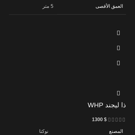
العمق الأقصى
5 متر
ذا ليجند WHP
1300
$
المصنع
نوكتا