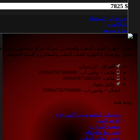
7825
$
اضافة الى المفضلة
إقرأ المزيد
نظرة سريعة
افضل اجهزة كشف الذهب والمعادن, شركة عراق ديتيكتورز رائدة 
مجال بيع وتجارة اجهزة كشف الذهب والمعادن و المياه الجوفية.
العراق - كردستان
هاتف + واتس أب : 009647507906888
هاتف : 009647871689329
وكيل دهوك :
اتصال + واتس أب : 009647507906888
روابط هامة
سياسات الخصوصية والإسترجاع
الدعم الفني
صفحة المقارنة
الشروط والأحكام
تعقب الطلب أونلاين