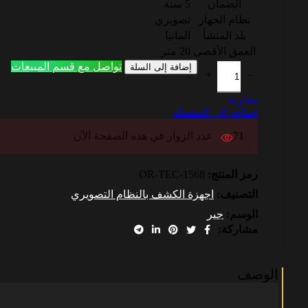
الضمان
5 سنة
نظام الجهاز
تصويري
بلد المنشأ
المانيا
العمق الأقصى
20 متر
تواصل مع قسم المبيعات
إضافة إلى السلة
مقارنة
اضافة الى المفضلة
71
عدد الزوار في هذه الصفحة الآن
رمز المنتج:
OR-TEC-1568
التصنيف:
اجهزة الكشف بالنظام التصويري
الوسم:
جير
مشاركة:
الوصف