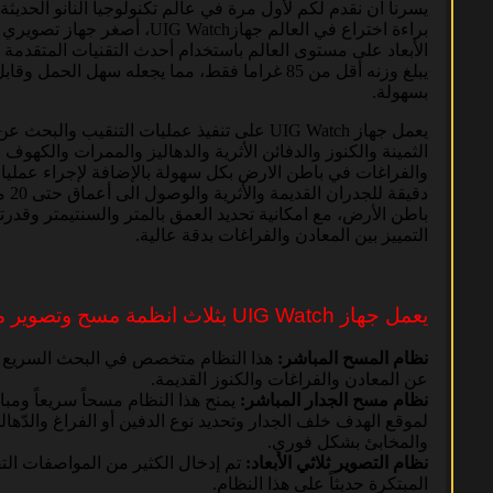
يسرنا ان نقدم لكم لأول مرة في عالم تكنولوجيا النانو الحديثة
براءة اختراع في العالم جهازUIG Watch، أصغر جهاز ت
الأبعاد على مستوى العالم باستخدام أحدث التقنيات المتقدمة 
يبلغ وزنه أقل من 85 غراما فقط، مما يجعله سهل الحمل وق
بسهولة.
يعمل جهاز UIG Watch على تنفيذ عمليات التنقيب والبحث
الثمينة والكنوز والدفائن الأثرية والدهاليز والممرات والكهوف
والفراغات في باطن الارض بكل سهولة بالإضافة لإجراء عملي
دقيقة للجدر
باطن الأرض، مع امكانية تحديد العمق بالمتر والسنتيمتر وقدر
التمييز بين المعادن والفراغات بدقة عالية.
يعمل جهاز UIG Watch بثلاث انظمة مسح وتصوير متطورة:
نظام المسح المباشر:
هذا النظام متخصص في البحث السريع و
عن المعادن والفراغات والكنوز القديمة.
نظام مسح الجدار المباشر:
يمنح هذا النظام مسحاً سريعاً ومباش
لموقع الهدف خلف الجدار وتحديد نوع الدفين أو الفراغ والدّهالي
والمخابئ بشكل فوري.
نظام التصوير ثلاثي الأبعاد:
تم إدخال الكثير من المواصفات التق
المبتكرة حديثاً على هذا النظام.