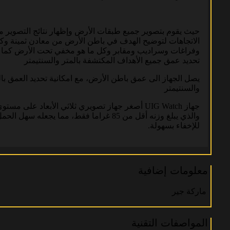
حيث يقوم بتصوير جميع طبقات الأرض وإظهار نتائج التصوير 
الاتجاهات لتوضيح الهدف في باطن الأرض من معادن ثمينة و
وفراغات وسراديب ومقابر وكل ما هو مخفي تحت الأرض كما ا
تحديد عمق جميع الأهداف المكتشفة بالمتر والسنتيمتر
يصل الجهاز الى عمق باطن الأرض، مع امكانية تحديد العمق بال
والسنتيمتر
جهاز UIG Watch أصغر جهاز تصويري ثلاثي الأبعاد على مست
والذي يبلغ وزنه أقل من 85 غراما فقط، مما يجعله سهل 
للإخفاء بسهولة.
معلومات إضافية
ماركة
جير
المواصفات التقنية