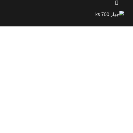
جهاز ks 700
20400
$
المصنع
كي إس انلايزر
الضمان
3 سنة
نظام الجهاز
تصويري
بلد المنشأ
المانيا