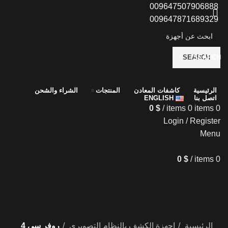
009647507906888
009647871689329
SEARCH
SEARCH
الرئيسية
كاشفات المعادن
المنتجات
الشراء والشحن
اتصل بنا
ENGLISH
0
$
/
items
0
items
0
Login / Register
Menu
0
$
/
items
0
الرئيسية
اجهزة الكشف بالنظام التصويري
روفر سي 4