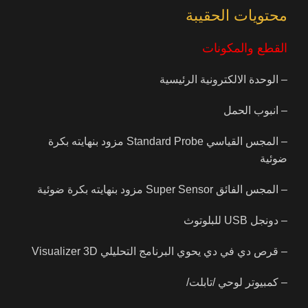
محتويات الحقيبة
– الانجليزية
– الالمانية
القطع والمكونات
– العربية
– الوحدة الالكترونية الرئيسية
– الفرنسية
– انبوب الحمل
– الفارسية
– المجس القياسي Standard Probe مزود بنهايته بكرة
ضوئية
– الاسبانية
– المجس الفائق Super Sensor مزود بنهايته بكرة ضوئية
كيفية استخدام جهاز روفر سي 4
– دونجل USB للبلوتوث
اسعار جهاز روفر سي 4
– قرص دي في دي يحوي البرنامج التحليلي Visualizer 3D
سعر جهاز روفر سي 4 سعر جيد ومناسب بالنسبة لميزاته و
امكانياته مقارنة باجهزة تصويرية قد تكلف اضعاف سعره
– كمبيوتر لوحي /تابلت/