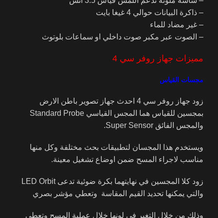
– شاشة ملونة تدعم اللمس قياس 3.5 انش
– ذاكرة البيانات حوالي 4 غيغا بايت
– غير مضاد للماء
– الصوت عبر مكبر صوت داخلي او سماعات بلوتوث
مميزات جهاز روفر سي 4
مجسات القياس
زود جهاز روفر سي 4 احدث جهاز تصوير باطن الارض
بمجسين للقياس هما المجس القياسي Standard Probe
والمجس الفائق Super Sensor.
ويستخدم هذا المجسان لتطبيقات بحث مختلفة وكل منها
مناسب لاجراء المسح ضمن اوضاع تشغيل معينة.
زود كلا المجسين في نهايتهما بكرة ضوئية تدعى LED Orbit
والتي يمكنها تحديد القيم المقاسة وتعطي مؤشر بصري
وذلك من خلال التغير في لونها خلال عملية المسح وتعطي