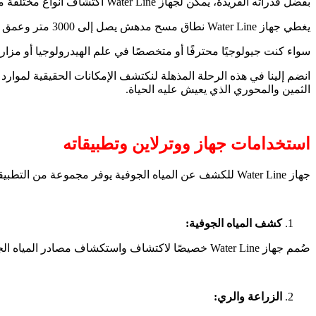
بفضل قدراته الفريدة، يمكن لجهاز Water Line اكتشاف أنواع مختلفة من مصادر المياه، بما في ذلك المياه العادية والعذبة وحتى المياه المالحة، مما يوفر حلاً شاملاً لاستكشاف المياه واكتشافها.
يغطي جهاز Water Line نطاق مسح مدهش يصل إلى 3000 متر وعمق استغراق مدهش يصل إلى 1200 متر، مما يأخذك إلى آفاق جديدة في البحث عن خزانات المياه المخفية.
سواء كنت جيولوجيًا محترفًا أو متخصصًا في علم الهيدرولوجيا أو مزارعًا مخلصًا أو مستكشفًا متحمسًا للمياه
الثمين والمحوري الذي يعيش عليه الحياة.
استخدامات جهاز ووترلاين وتطبيقاته
جهاز Water Line للكشف عن المياه الجوفية يوفر مجموعة من التطبيقات التي تلبي احتياجات متنوعة وهي :
كشف المياه الجوفية:
صُمم جهاز Water Line خصيصًا لاكتشاف واستكشاف مصادر المياه الجوفية، مما يمكن المستخدمين من تحديد مواقع خزانات المياه تحت الأرض بدقة.
الزراعة والري: