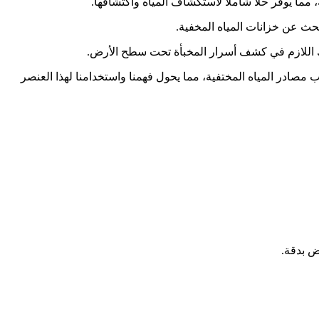
لجوفية. مع Water Line بجانبك، تمتلك القدرة على اكتشاف أصعب مصادر المياه المختفية، مما يحول فهمنا واستخدامنا لهذا العنصر