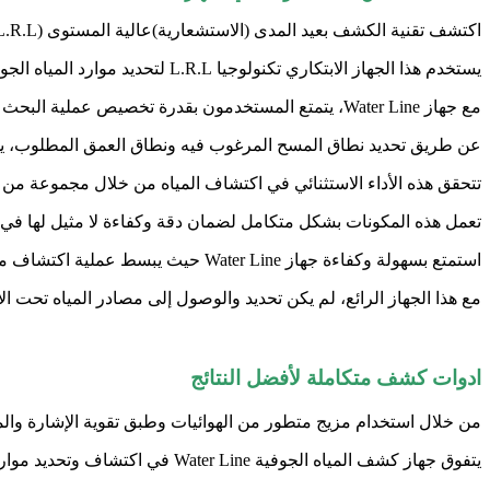
اكتشف تقنية الكشف بعيد المدى (الاستشعارية)عالية المستوى (L.R.L) لاكتشاف المياه الجوفية مع جهاز Water Line.
يستخدم هذا الجهاز الابتكاري تكنولوجيا L.R.L لتحديد موارد المياه الجوفية تحت الأرض من مسافات بعيدة.
مع جهاز Water Line، يتمتع المستخدمون بقدرة تخصيص عملية البحث لتحقيق نتائج دقيقة وموثوقة.
عن طريق تحديد نطاق المسح المرغوب فيه ونطاق العمق المطلوب، ي
تتحقق هذه الأداء الاستثنائي في اكتشاف المياه من خلال مجموعة من 
تعمل هذه المكونات بشكل متكامل لضمان دقة وكفاءة لا مثيل لها ف
استمتع بسهولة وكفاءة جهاز Water Line حيث يبسط عملية اكتشاف موارد المياه الجوفية المخفية مثلما لم يحدث من قبل.
مع هذا الجهاز الرائع، لم يكن تحديد والوصول إلى مصادر المياه تحت ا
ادوات كشف متكاملة لأفضل النتائج
من خلال استخدام مزيج متطور من الهوائيات وطبق تقوية الإشارة وا
يتفوق جهاز كشف المياه الجوفية Water Line في اكتشاف وتحديد موارد المياه الجوفية بدقة.