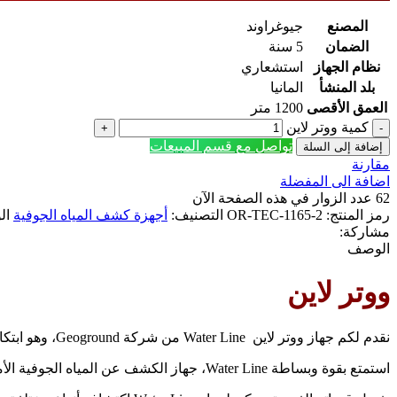
المصنع
جيوغراوند
الضمان
5 سنة
نظام الجهاز
استشعاري
بلد المنشأ
المانيا
العمق الأقصى
1200 متر
كمية ووتر لاين
تواصل مع قسم المبيعات
إضافة إلى السلة
مقارنة
اضافة الى المفضلة
62
عدد الزوار في هذه الصفحة الآن
رمز المنتج:
OR-TEC-1165-2
التصنيف:
أجهزة كشف المياه الجوفية
ال
مشاركة:
الوصف
ووتر لاين
نقدم لكم جهاز ووتر لاين Water Line من شركة Geoground، وهو ابتكار ثوري في تكنولوجيا اكتشاف المياه الجوفية.
استمتع بقوة وبساطة Water Line، جهاز الكشف عن المياه الجوفية الأمثل الذي يستخدم تقنية الكشف بعيد المدى عالية المستوى لتحويل طريقتنا في اكتشاف موارد المياه الجوفية تحت الأرض.