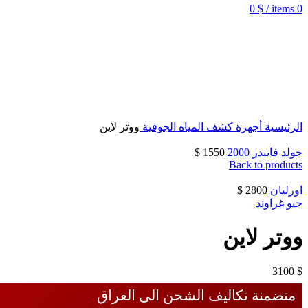
0
$
/
items
0
الرئيسية
أجهزة كشف المياه الجوفية
ووتر لاين
جولد فايندر 2000
1550
$
Back to products
اورليان
2800
$
جيو غراوند
ووتر لاين
3100
$
متضمنة تكاليف الشحن الى العراق