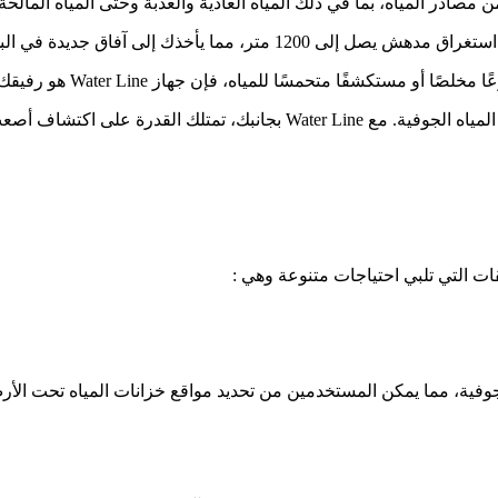
، فإن جهاز Water Line هو رفيقك اللازم في كشف أسرار المخبأة تحت سطح الأرض.
انضم إلينا في هذه الرحلة المذهلة لنكتشف الإمكانات الحقيقية لموارد المياه ا