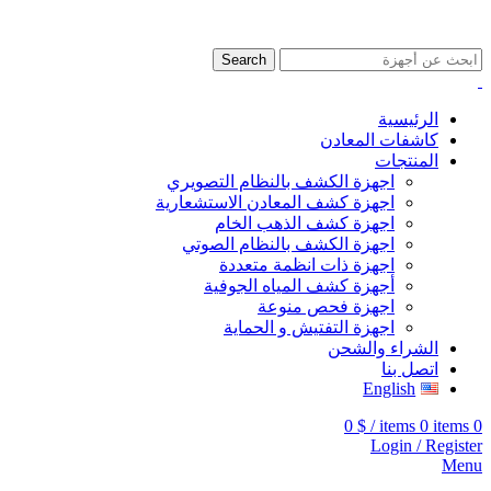
009647507906888
009647871689329
Search
الرئيسية
كاشفات المعادن
المنتجات
اجهزة الكشف بالنظام التصويري
اجهزة كشف المعادن الاستشعارية
اجهزة كشف الذهب الخام
اجهزة الكشف بالنظام الصوتي
اجهزة ذات انظمة متعددة
أجهزة كشف المياه الجوفية
اجهزة فحص منوعة
اجهزة التفتيش و الحماية
الشراء والشحن
اتصل بنا
English
0
$
/
items
0
items
0
Login / Register
Menu